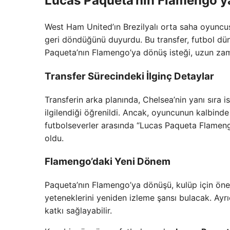
Lucas Paqueta’nın Flamengo’
West Ham United’ın Brezilyalı orta saha oyunc
geri döndüğünü duyurdu. Bu transfer, futbol düny
Paqueta’nın Flamengo’ya dönüş isteği, uzun za
Transfer Sürecindeki İlginç Detaylar
Transferin arka planında, Chelsea’nin yanı sıra
ilgilendiği öğrenildi. Ancak, oyuncunun kalbin
futbolseverler arasında “Lucas Paqueta Flamen
oldu.
Flamengo’daki Yeni Dönem
Paqueta’nın Flamengo’ya dönüşü, kulüp için öneml
yeteneklerini yeniden izleme şansı bulacak. Ayr
katkı sağlayabilir.