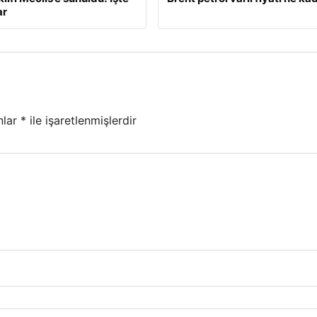
ar
nlar
*
ile işaretlenmişlerdir