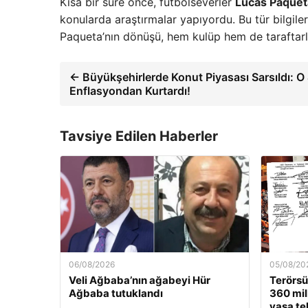
Kısa bir süre önce, futbolseverler
Lucas Paqueta
konularda araştırmalar yapıyordu. Bu tür bilgiler
Paqueta’nın dönüşü, hem kulüp hem de taraftarl
← Büyükşehirlerde Konut Piyasası Sarsıldı: O 4
Enflasyondan Kurtardı!
Tavsiye Edilen Haberler
06/08/2026
05/08/20
Veli Ağbaba’nın ağabeyi Hür
Terörsüz
Ağbaba tutuklandı
360 mil
yasa tek