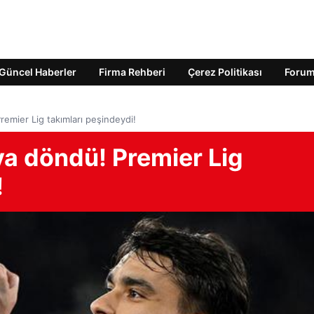
Güncel Haberler
Firma Rehberi
Çerez Politikası
Foru
emier Lig takımları peşindeydi!
a döndü! Premier Lig
!