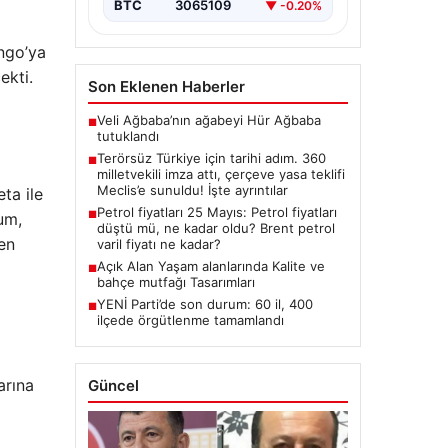
BTC
3065109
▼ -0.20%
Milletvekilinin İmzasıyla Çerçeve
Yasa Teklifi Meclis’e
Sunuldu”,”content”:”…
engo’ya
ekti.
Son Eklenen Haberler
Veli Ağbaba’nın ağabeyi Hür Ağbaba
■
tutuklandı
Terörsüz Türkiye için tarihi adım. 360
■
milletvekili imza attı, çerçeve yasa teklifi
Meclis’e sunuldu! İşte ayrıntılar
ta ile
Petrol fiyatları 25 Mayıs: Petrol fiyatları
■
um,
düştü mü, ne kadar oldu? Brent petrol
en
varil fiyatı ne kadar?
Açık Alan Yaşam alanlarında Kalite ve
■
bahçe mutfağı Tasarımları
YENİ Parti’de son durum: 60 il, 400
■
ilçede örgütlenme tamamlandı
arına
Güncel