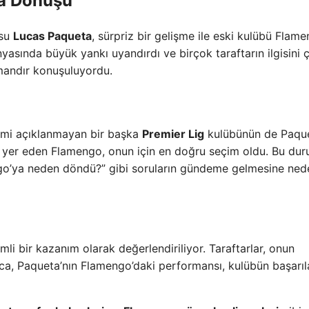
ya Dönüşü
usu
Lucas Paqueta
, sürpriz bir gelişme ile eski kulübü Flam
asında büyük yankı uyandırdı ve birçok taraftarın ilgisini ç
mandır konuşuluyordu.
 ismi açıklanmayan bir başka
Premier Lig
kulübünün de Paque
de yer eden Flamengo, onun için en doğru seçim oldu. Bu dur
go’ya neden döndü?” gibi soruların gündeme gelmesine ned
i bir kazanım olarak değerlendiriliyor. Taraftarlar, onun
ıca, Paqueta’nın Flamengo’daki performansı, kulübün başarıl