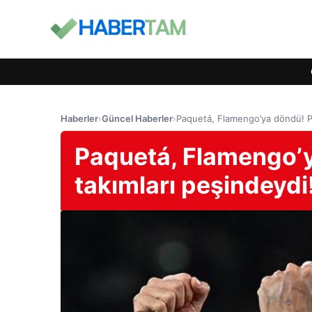
Haberler
›
Güncel Haberler
›
Paquetá, Flamengo’ya döndü! Pr
Paquetá, Flamengo’y
takımları peşindeydi