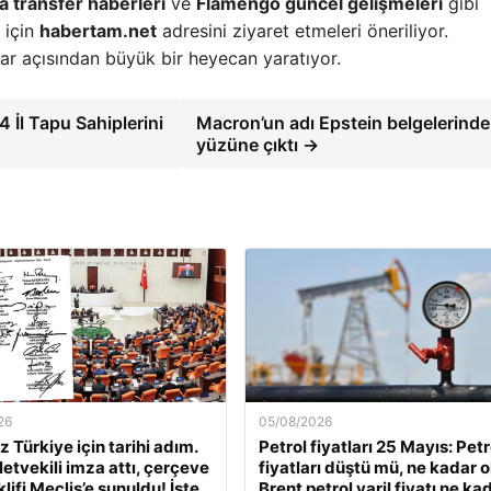
 transfer haberleri
ve
Flamengo güncel gelişmeleri
gibi
 için
habertam.net
adresini ziyaret etmeleri öneriliyor.
ar açısından büyük bir heyecan yaratıyor.
 İl Tapu Sahiplerini
Macron’un adı Epstein belgelerind
yüzüne çıktı →
26
05/08/2026
 Türkiye için tarihi adım.
Petrol fiyatları 25 Mayıs: Petr
letvekili imza attı, çerçeve
fiyatları düştü mü, ne kadar 
lifi Meclis’e sunuldu! İşte
Brent petrol varil fiyatı ne ka