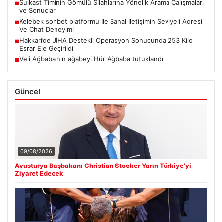
Suikast Timinin Gömülü Silahlarına Yönelik Arama Çalışmaları
■
ve Sonuçlar
Kelebek sohbet platformu İle Sanal İletişimin Seviyeli Adresi
■
Ve Chat Deneyimi
Hakkari’de JİHA Destekli Operasyon Sonucunda 253 Kilo
■
Esrar Ele Geçirildi
Veli Ağbaba’nın ağabeyi Hür Ağbaba tutuklandı
■
Güncel
09/08/2026
Avusturya Başbakanı Christian Stocker Yarın Türkiye’yi
Ziyaret Edecek