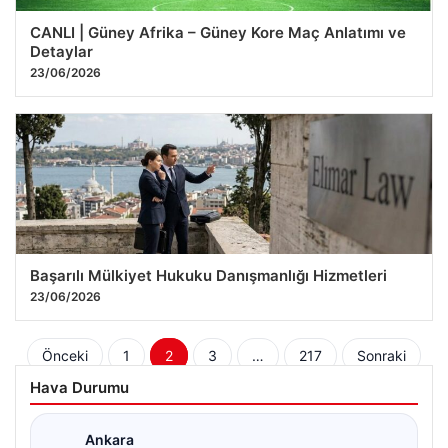
CANLI | Güney Afrika – Güney Kore Maç Anlatımı ve
Detaylar
23/06/2026
Başarılı Mülkiyet Hukuku Danışmanlığı Hizmetleri
23/06/2026
Yazı
Önceki
1
2
3
…
217
Sonraki
sayfalaması
Hava Durumu
Ankara