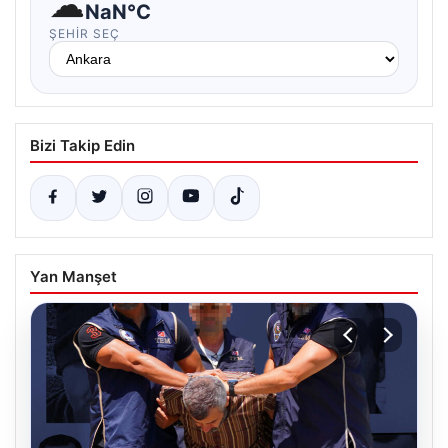
☁
NaN°C
ŞEHIR SEÇ
Bizi Takip Edin
Yan Manşet