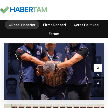
Terörsüz
Güncel Haberler
Firma Rehberi
Çerez Politikası
Türkiye
için
Forum
tarihi
adım.
360
milletvekili
imza
1
attı,
çerçeve
2
yasa
3
teklifi
Meclis’e
4
sunuldu!
İşte
ayrıntılar
GÜNCEL HABERLER
0 YORUM