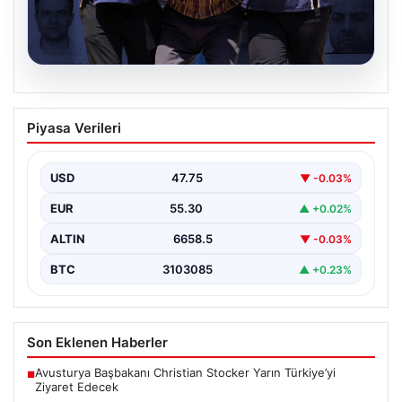
08.08.2026
Suikast Timinin Gömülü Silahlarına
Piyasa Verileri
Yönelik Arama Çalışmaları ve Sonuçlar
Türk polisi, Cumhurbaşkanı Recep Tayyip Erdoğan’a
yönelik planlanan suikast girişimine ilişkin yürütülen
USD
47.75
▼ -0.03%
soruşturma kapsamında,…
EUR
55.30
▲ +0.02%
ALTIN
6658.5
▼ -0.03%
BTC
3103085
▲ +0.23%
Son Eklenen Haberler
Avusturya Başbakanı Christian Stocker Yarın Türkiye’yi
■
Ziyaret Edecek