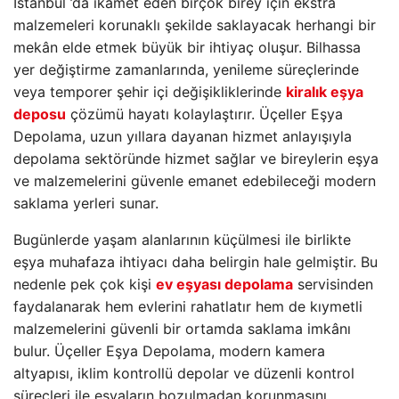
İstanbul ’da ikamet eden birçok birey için ekstra
malzemeleri korunaklı şekilde saklayacak herhangi bir
mekân elde etmek büyük bir ihtiyaç oluşur. Bilhassa
yer değiştirme zamanlarında, yenileme süreçlerinde
veya temporer şehir içi değişikliklerinde
kiralık eşya
deposu
çözümü hayatı kolaylaştırır. Üçeller Eşya
Depolama, uzun yıllara dayanan hizmet anlayışıyla
depolama sektöründe hizmet sağlar ve bireylerin eşya
ve malzemelerini güvenle emanet edebileceği modern
saklama yerleri sunar.
Bugünlerde yaşam alanlarının küçülmesi ile birlikte
eşya muhafaza ihtiyacı daha belirgin hale gelmiştir. Bu
nedenle pek çok kişi
ev eşyası depolama
servisinden
faydalanarak hem evlerini rahatlatır hem de kıymetli
malzemelerini güvenli bir ortamda saklama imkânı
bulur. Üçeller Eşya Depolama, modern kamera
altyapısı, iklim kontrollü depolar ve düzenli kontrol
süreçleri ile eşyaların bozulmadan korunmasını