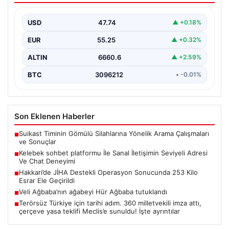
Deneyimi
USD
47.74
▲ +0.18%
İnternet çağında insanların kaliteli bir tarzda irtibat
oluşturması büyük bir değer ifade etmektedir. Halen…
EUR
55.25
▲ +0.32%
ALTIN
6660.6
▲ +2.59%
BTC
3096212
• -0.01%
Son Eklenen Haberler
Suikast Timinin Gömülü Silahlarına Yönelik Arama Çalışmaları
■
ve Sonuçlar
Kelebek sohbet platformu İle Sanal İletişimin Seviyeli Adresi
■
Ve Chat Deneyimi
Hakkari’de JİHA Destekli Operasyon Sonucunda 253 Kilo
■
Esrar Ele Geçirildi
Veli Ağbaba’nın ağabeyi Hür Ağbaba tutuklandı
■
Terörsüz Türkiye için tarihi adım. 360 milletvekili imza attı,
■
çerçeve yasa teklifi Meclis’e sunuldu! İşte ayrıntılar