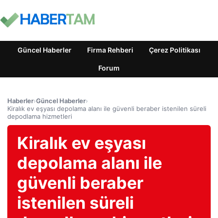
Güncel Haberler
Firma Rehberi
Çerez Politikası
Forum
Haberler
›
Güncel Haberler
›
Kiralık ev eşyası depolama alanı ile güvenli beraber istenilen süreli
depodlama hizmetleri
Kiralık ev eşyası
depolama alanı ile
güvenli beraber
istenilen süreli