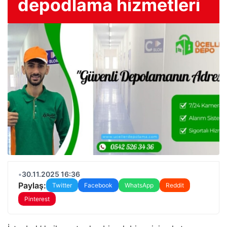
depodlama hizmetleri
•
30.11.2025 16:36
Paylaş:
Twitter
Facebook
WhatsApp
Reddit
Pinterest