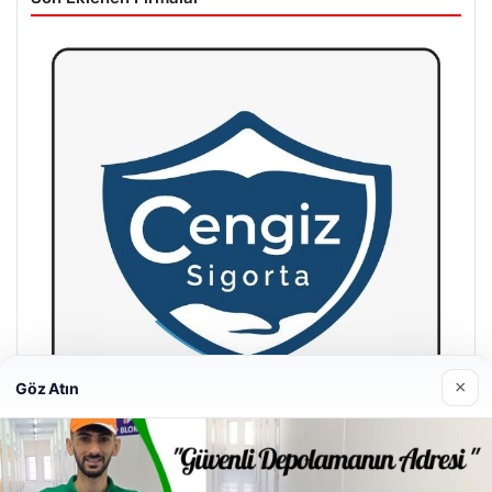
×
Göz Atın
Hastaş Beton