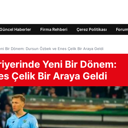
Güncel Haberler
Firma Rehberi
Çerez Politikası
Foru
Yeni Bir Dönem: Dursun Özbek ve Enes Çelik Bir Araya Geldi
riyerinde Yeni Bir Dönem:
 Çelik Bir Araya Geldi