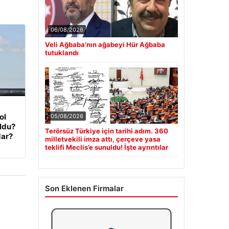
06/08/2026
Veli Ağbaba’nın ağabeyi Hür Ağbaba
tutuklandı
ol
05/08/2026
oldu?
Terörsüz Türkiye için tarihi adım. 360
dar?
milletvekili imza attı, çerçeve yasa
teklifi Meclis’e sunuldu! İşte ayrıntılar
Son Eklenen Firmalar