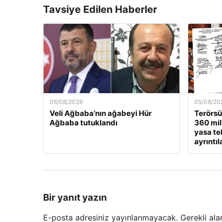
Tavsiye Edilen Haberler
06/08/2026
05/08/20
Veli Ağbaba’nın ağabeyi Hür
Terörsüz
Ağbaba tutuklandı
360 mil
yasa tek
ayrıntıl
Bir yanıt yazın
E-posta adresiniz yayınlanmayacak.
Gerekli ala