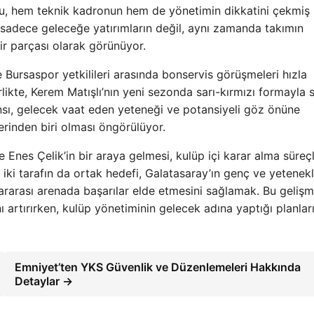
cu, hem teknik kadronun hem de yönetimin dikkatini çekmiş
, sadece geleceğe yatırımların değil, aynı zamanda takımın
 bir parçası olarak görünüyor.
 Bursaspor yetkilileri arasında bonservis görüşmeleri hızla
birlikte, Kerem Matışlı’nın yeni sezonda sarı-kırmızı formayla
nsı, gelecek vaat eden yeteneği ve potansiyeli göz önüne
erinden biri olması öngörülüyor.
Enes Çelik’in bir araya gelmesi, kulüp içi karar alma süreçl
 iki tarafın da ortak hedefi, Galatasaray’ın genç ve yetenekl
rarası arenada başarılar elde etmesini sağlamak. Bu gelişm
 artırırken, kulüp yönetiminin gelecek adına yaptığı planlar
Emniyet’ten YKS Güvenlik ve Düzenlemeleri Hakkında
Detaylar →