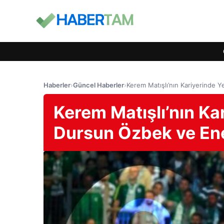
Haberler
›
Güncel Haberler
›
Kerem Matışlı’nın Kariyerinde 
Kerem Matışlı’nın Ka
Dursun Özbek ve Enes