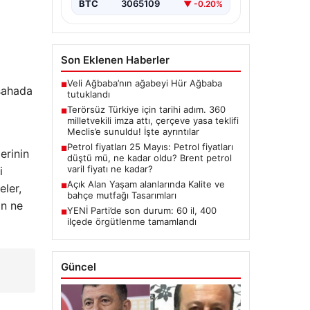
BTC
3065109
▼ -0.20%
Milletvekilinin İmzasıyla Çerçeve
Yasa Teklifi Meclis’e
Sunuldu”,”content”:”…
Son Eklenen Haberler
Veli Ağbaba’nın ağabeyi Hür Ağbaba
■
 sahada
tutuklandı
Terörsüz Türkiye için tarihi adım. 360
■
milletvekili imza attı, çerçeve yasa teklifi
Meclis’e sunuldu! İşte ayrıntılar
Petrol fiyatları 25 Mayıs: Petrol fiyatları
■
erinin
düştü mü, ne kadar oldu? Brent petrol
varil fiyatı ne kadar?
i
Açık Alan Yaşam alanlarında Kalite ve
■
eler,
bahçe mutfağı Tasarımları
ın ne
YENİ Parti’de son durum: 60 il, 400
■
ilçede örgütlenme tamamlandı
Güncel