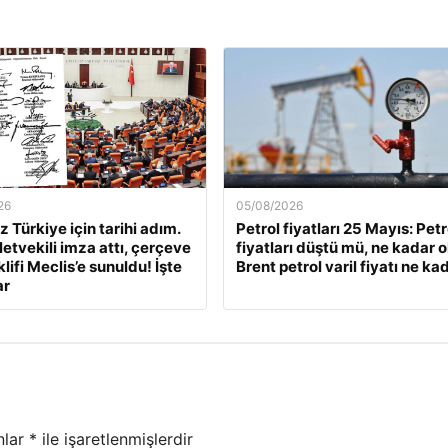
26
05/08/2026
 Türkiye için tarihi adım.
Petrol fiyatları 25 Mayıs: Petr
letvekili imza attı, çerçeve
fiyatları düştü mü, ne kadar 
lifi Meclis’e sunuldu! İşte
Brent petrol varil fiyatı ne ka
ar
nlar
*
ile işaretlenmişlerdir