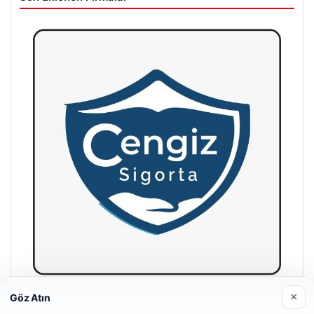
×
Göz Atın
Hastaş Beton