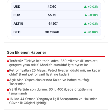
varil fiyatı ne kadar?
USD
47.60
▲ +0.02%
EUR
55.19
▲ +0.18%
ALTIN
6497.1
▲ +0.02%
BTC
3071640
▲ +0.86%
Son Eklenen Haberler
Terörsüz Türkiye için tarihi adım. 360 milletvekili imza attı,
■
çerçeve yasa teklifi Meclis’e sunuldu! İşte ayrıntılar
Petrol fiyatları 25 Mayıs: Petrol fiyatları düştü mü, ne kadar
■
oldu? Brent petrol varil fiyatı ne kadar?
Açık Alan Yaşam alanlarında Kalite ve bahçe mutfağı
■
Tasarımları
YENİ Parti’de son durum: 60 il, 400 ilçede örgütlenme
■
tamamlandı
16 İlde 44 Orman Yangınıyla İlgili Soruşturma ve Hakimler-
■
Güvenlik Güçleri İşbirliği