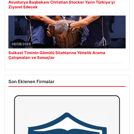
Avusturya Başbakanı Christian Stocker Yarın Türkiye’yi
Ziyaret Edecek
08/08/2026
Suikast Timinin Gömülü Silahlarına Yönelik Arama
Çalışmaları ve Sonuçlar
Son Eklenen Firmalar