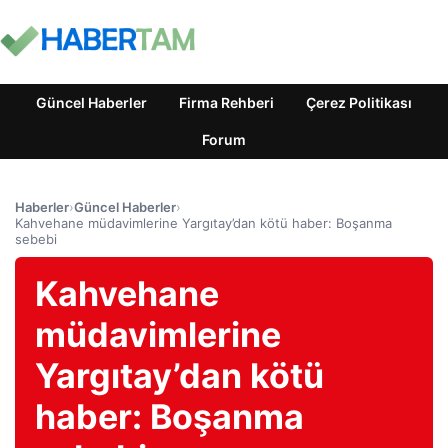
Güncel Haberler
Firma Rehberi
Çerez Politikası
Forum
Haberler
›
Güncel Haberler
›
Kahvehane müdavimlerine Yargıtay’dan kötü haber: Boşanma
sebebi
Kahvehane
müdavimlerine
Yargıtay’dan kötü
haber: Boşanma