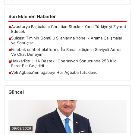
Son Eklenen Haberler
Avusturya Başbakanı Christian Stocker Yarın Türkiye’yi Ziyaret
■
Edecek
Suikast Timinin Gömülü Silahlarına Yönelik Arama Çalışmaları
■
ve Sonuçlar
Kelebek sohbet platformu İle Sanal İletişimin Seviyeli Adresi
■
Ve Chat Deneyimi
Hakkari’de JİHA Destekli Operasyon Sonucunda 253 Kilo
■
Esrar Ele Geçirildi
Veli Ağbaba’nın ağabeyi Hür Ağbaba tutuklandı
■
Güncel
09/08/2026