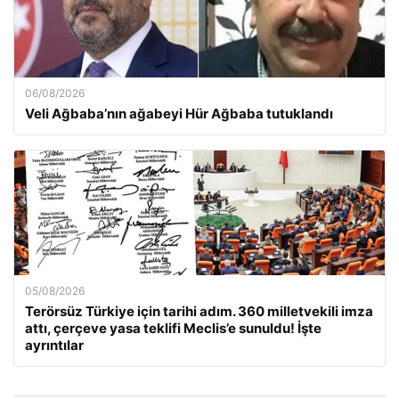
06/08/2026
Veli Ağbaba’nın ağabeyi Hür Ağbaba tutuklandı
05/08/2026
Terörsüz Türkiye için tarihi adım. 360 milletvekili imza
attı, çerçeve yasa teklifi Meclis’e sunuldu! İşte
ayrıntılar