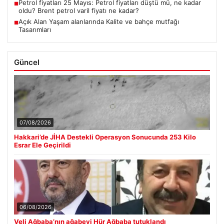
Petrol fiyatları 25 Mayıs: Petrol fiyatları düştü mü, ne kadar
■
oldu? Brent petrol varil fiyatı ne kadar?
Açık Alan Yaşam alanlarında Kalite ve bahçe mutfağı
■
Tasarımları
Güncel
07/08/2026
Hakkari’de JİHA Destekli Operasyon Sonucunda 253 Kilo
Esrar Ele Geçirildi
06/08/2026
Veli Ağbaba’nın ağabeyi Hür Ağbaba tutuklandı