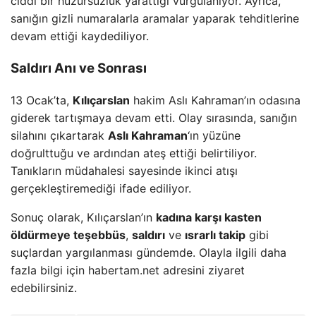
ciddi bir huzursuzluk yarattığı vurgulanıyor. Ayrıca,
sanığın gizli numaralarla aramalar yaparak tehditlerine
devam ettiği kaydediliyor.
Saldırı Anı ve Sonrası
13 Ocak’ta,
Kılıçarslan
hakim Aslı Kahraman’ın odasına
giderek tartışmaya devam etti. Olay sırasında, sanığın
silahını çıkartarak
Aslı Kahraman
‘ın yüzüne
doğrulttuğu ve ardından ateş ettiği belirtiliyor.
Tanıkların müdahalesi sayesinde ikinci atışı
gerçekleştiremediği ifade ediliyor.
Sonuç olarak, Kılıçarslan’ın
kadına karşı kasten
öldürmeye teşebbüs
,
saldırı
ve
ısrarlı takip
gibi
suçlardan yargılanması gündemde. Olayla ilgili daha
fazla bilgi için habertam.net adresini ziyaret
edebilirsiniz.