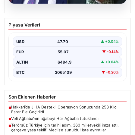
06.08.2026
Veli Ağbaba’nın ağabeyi Hür Ağbaba
Piyasa Verileri
tutuklandı
USD
47.70
▲ +0.04%
EUR
55.07
▼ -0.14%
ALTIN
6494.9
▲ +0.04%
BTC
3065109
▼ -0.20%
Son Eklenen Haberler
Hakkari’de JİHA Destekli Operasyon Sonucunda 253 Kilo
■
Esrar Ele Geçirildi
Veli Ağbaba’nın ağabeyi Hür Ağbaba tutuklandı
■
Terörsüz Türkiye için tarihi adım. 360 milletvekili imza attı,
■
çerçeve yasa teklifi Meclis’e sunuldu! İşte ayrıntılar