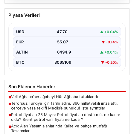
05.08.2026
Terörsüz Türkiye için tarihi adım. 360
Piyasa Verileri
milletvekili imza attı, çerçeve yasa
teklifi Meclis’e sunuldu! İşte ayrıntılar
USD
47.70
▲ +0.04%
{"title":"Terörsüz Türkiye İçin Önemli Hukuki Adım: 360
Milletvekilinin İmzasıyla Çerçeve Yasa Teklifi Meclis'e
EUR
55.07
▼ -0.14%
Sunuldu","content":"Türkiye'de…
ALTIN
6494.9
▲ +0.04%
BTC
3065109
▼ -0.20%
Son Eklenen Haberler
Veli Ağbaba’nın ağabeyi Hür Ağbaba tutuklandı
■
Terörsüz Türkiye için tarihi adım. 360 milletvekili imza attı,
■
çerçeve yasa teklifi Meclis’e sunuldu! İşte ayrıntılar
Petrol fiyatları 25 Mayıs: Petrol fiyatları düştü mü, ne kadar
■
oldu? Brent petrol varil fiyatı ne kadar?
Açık Alan Yaşam alanlarında Kalite ve bahçe mutfağı
■
Tasarımları