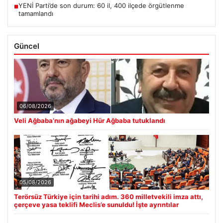
YENİ Parti’de son durum: 60 il, 400 ilçede örgütlenme
■
tamamlandı
Güncel
06/08/2026
Veli Ağbaba’nın ağabeyi Hür Ağbaba tutuklandı
05/08/2026
Terörsüz Türkiye için tarihi adım. 360 milletvekili imza attı,
çerçeve yasa teklifi Meclis’e sunuldu! İşte ayrıntılar