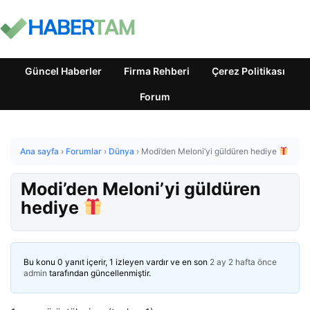
Güncel Haberler
Firma Rehberi
Çerez Politikası
Forum
Ana sayfa
›
Forumlar
›
Dünya
›
Modi’den Meloni’yi güldüren hediye
Modi’den Meloni’yi güldüren
hediye
Bu konu 0 yanıt içerir, 1 izleyen vardır ve en son
2 ay 2 hafta önce
admin
tarafından güncellenmiştir.