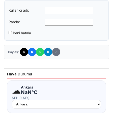
Kullanıcı adı:
Parola:
Beni hatırla
Paylaş:
Hava Durumu
☁
Ankara
NaN°C
ŞEHIR SEÇ