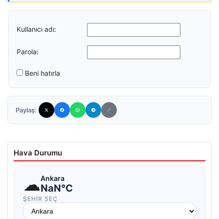
Kullanıcı adı:
Parola:
Beni hatırla
Paylaş:
Hava Durumu
☁
Ankara
NaN°C
ŞEHIR SEÇ