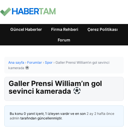
Güncel Haberler
Firma Rehberi
Çerez Politikası
Forum
Ana sayfa
›
Forumlar
›
Spor
›
Galler Prensi William’ın gol sevinci
kamerada
Galler Prensi William’ın gol
sevinci kamerada
Bu konu 0 yanıt içerir, 1 izleyen vardır ve en son
2 ay 2 hafta önce
admin
tarafından güncellenmiştir.