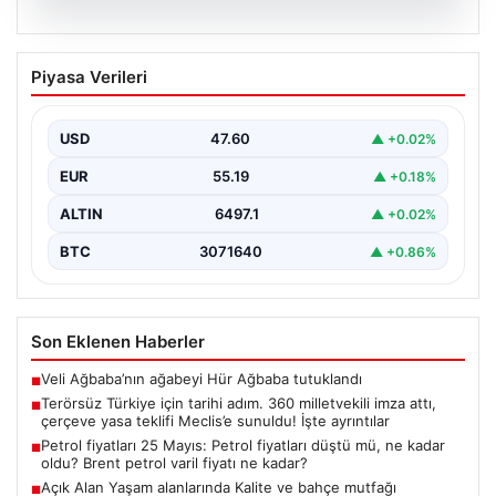
05.08.2026
Terörsüz Türkiye için tarihi adım. 360
Piyasa Verileri
milletvekili imza attı, çerçeve yasa
teklifi Meclis’e sunuldu! İşte ayrıntılar
USD
47.60
▲ +0.02%
{"title":"Terörsüz Türkiye İçin Önemli Hukuki Adım: 360
Milletvekilinin İmzasıyla Çerçeve Yasa Teklifi Meclis'e
EUR
55.19
▲ +0.18%
Sunuldu","content":"Türkiye'de…
ALTIN
6497.1
▲ +0.02%
BTC
3071640
▲ +0.86%
Son Eklenen Haberler
Veli Ağbaba’nın ağabeyi Hür Ağbaba tutuklandı
■
Terörsüz Türkiye için tarihi adım. 360 milletvekili imza attı,
■
çerçeve yasa teklifi Meclis’e sunuldu! İşte ayrıntılar
Petrol fiyatları 25 Mayıs: Petrol fiyatları düştü mü, ne kadar
■
oldu? Brent petrol varil fiyatı ne kadar?
Açık Alan Yaşam alanlarında Kalite ve bahçe mutfağı
■