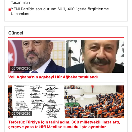
Tasarımları
YENİ Parti’de son durum: 60 il, 400 ilçede örgütlenme
■
tamamlandı
Güncel
06/08/2026
Veli Ağbaba’nın ağabeyi Hür Ağbaba tutuklandı
05/08/2026
Terörsüz Türkiye için tarihi adım. 360 milletvekili imza attı,
çerçeve yasa teklifi Meclis’e sunuldu! İşte ayrıntılar