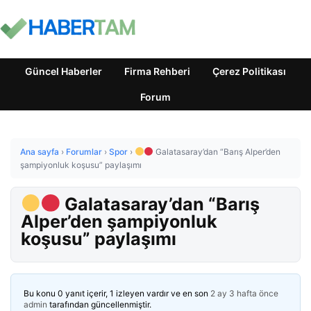
Güncel Haberler
Firma Rehberi
Çerez Politikası
Forum
Ana sayfa
›
Forumlar
›
Spor
›
Galatasaray’dan “Barış Alper’den
şampiyonluk koşusu” paylaşımı
Galatasaray’dan “Barış
Alper’den şampiyonluk
koşusu” paylaşımı
Bu konu 0 yanıt içerir, 1 izleyen vardır ve en son
2 ay 3 hafta önce
admin
tarafından güncellenmiştir.