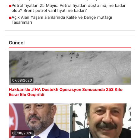
Petrol fiyatları 25 Mayıs: Petrol fiyatları düştü mü, ne kadar
■
oldu? Brent petrol varil fiyatı ne kadar?
Açık Alan Yaşam alanlarında Kalite ve bahçe mutfağı
■
Tasarımları
Güncel
07/08/2026
Hakkari’de JİHA Destekli Operasyon Sonucunda 253 Kilo
Esrar Ele Geçirildi
06/08/2026