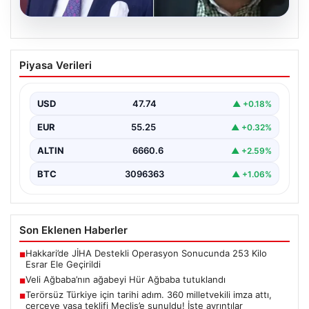
06.08.2026
Veli Ağbaba’nın ağabeyi Hür Ağbaba
Piyasa Verileri
tutuklandı
USD
47.74
▲ +0.18%
EUR
55.25
▲ +0.32%
ALTIN
6660.6
▲ +2.59%
BTC
3096363
▲ +1.06%
Son Eklenen Haberler
Hakkari’de JİHA Destekli Operasyon Sonucunda 253 Kilo
■
Esrar Ele Geçirildi
Veli Ağbaba’nın ağabeyi Hür Ağbaba tutuklandı
■
Terörsüz Türkiye için tarihi adım. 360 milletvekili imza attı,
■
çerçeve yasa teklifi Meclis’e sunuldu! İşte ayrıntılar