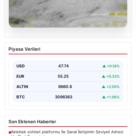
07.08.2026
Hakkari’de JİHA Destekli Operasyon
Piyasa Verileri
Sonucunda 253 Kilo Esrar Ele Geçirildi
İçişleri Bakanlığı tarafından yapılan açıklamada,
Hakkari’de jandarma ekipleri tarafından gerçekleştirilen
USD
47.74
▲ +0.18%
insansız hava aracı (JİHA)…
EUR
55.25
▲ +0.32%
ALTIN
6660.6
▲ +2.59%
BTC
3096363
▲ +1.06%
Son Eklenen Haberler
Kelebek sohbet platformu İle Sanal İletişimin Seviyeli Adresi
■