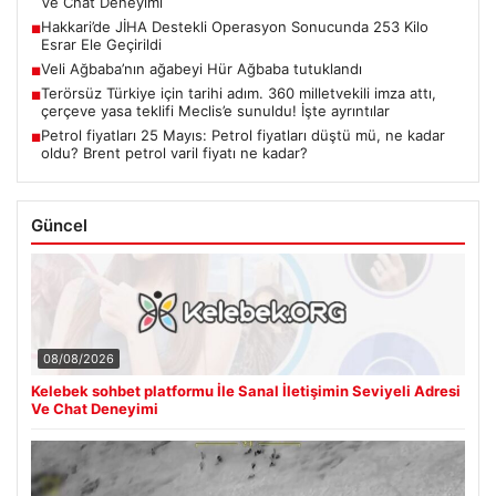
Ve Chat Deneyimi
Hakkari’de JİHA Destekli Operasyon Sonucunda 253 Kilo
■
Esrar Ele Geçirildi
Veli Ağbaba’nın ağabeyi Hür Ağbaba tutuklandı
■
Terörsüz Türkiye için tarihi adım. 360 milletvekili imza attı,
■
çerçeve yasa teklifi Meclis’e sunuldu! İşte ayrıntılar
Petrol fiyatları 25 Mayıs: Petrol fiyatları düştü mü, ne kadar
■
oldu? Brent petrol varil fiyatı ne kadar?
Güncel
08/08/2026
Kelebek sohbet platformu İle Sanal İletişimin Seviyeli Adresi
Ve Chat Deneyimi