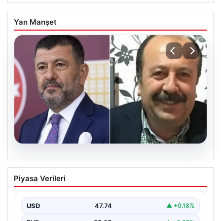
Yan Manşet
06.08.2026
Veli Ağbaba’nın ağabeyi Hür Ağbaba
Piyasa Verileri
tutuklandı
USD
47.74
▲ +0.18%