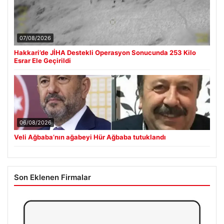
07/08/2026
Hakkari’de JİHA Destekli Operasyon Sonucunda 253 Kilo
Esrar Ele Geçirildi
06/08/2026
Veli Ağbaba’nın ağabeyi Hür Ağbaba tutuklandı
Son Eklenen Firmalar