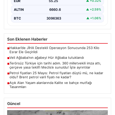
EUR
55.25
▲ +0.32%
ALTIN
6660.6
▲ +2.59%
BTC
3096363
▲ +1.06%
Son Eklenen Haberler
Hakkari’de JİHA Destekli Operasyon Sonucunda 253 Kilo
■
Esrar Ele Geçirildi
Veli Ağbaba’nın ağabeyi Hür Ağbaba tutuklandı
■
Terörsüz Türkiye için tarihi adım. 360 milletvekili imza attı,
■
çerçeve yasa teklifi Meclis’e sunuldu! İşte ayrıntılar
Petrol fiyatları 25 Mayıs: Petrol fiyatları düştü mü, ne kadar
■
oldu? Brent petrol varil fiyatı ne kadar?
Açık Alan Yaşam alanlarında Kalite ve bahçe mutfağı
■
Tasarımları
Güncel