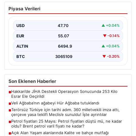
Veli Ağbaba’nın ağabeyi Hür Ağbaba
Piyasa Verileri
tutuklandı
USD
47.70
▲ +0.04%
EUR
55.07
▼ -0.14%
ALTIN
6494.9
▲ +0.04%
BTC
3065109
▼ -0.20%
Son Eklenen Haberler
Hakkari’de JİHA Destekli Operasyon Sonucunda 253 Kilo
■
Esrar Ele Geçirildi
Veli Ağbaba’nın ağabeyi Hür Ağbaba tutuklandı
■
Terörsüz Türkiye için tarihi adım. 360 milletvekili imza attı,
■
çerçeve yasa teklifi Meclis’e sunuldu! İşte ayrıntılar
Petrol fiyatları 25 Mayıs: Petrol fiyatları düştü mü, ne kadar
■
oldu? Brent petrol varil fiyatı ne kadar?
Açık Alan Yaşam alanlarında Kalite ve bahçe mutfağı
■