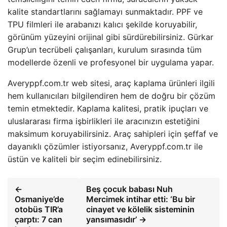
kalite standartlarını sağlamayı sunmaktadır. PPF ve
TPU filmleri ile arabanızı kalıcı şekilde koruyabilir,
görünüm yüzeyini orijinal gibi sürdürebilirsiniz. Gürkar
Grup’un tecrübeli çalışanları, kurulum sırasında tüm
modellerde özenli ve profesyonel bir uygulama yapar.
Averyppf.com.tr web sitesi, araç kaplama ürünleri ilgili
hem kullanıcıları bilgilendiren hem de doğru bir çözüm
temin etmektedir. Kaplama kalitesi, pratik ipuçları ve
uluslararası firma işbirlikleri ile aracınızın estetiğini
maksimum koruyabilirsiniz. Araç sahipleri için şeffaf ve
dayanıklı çözümler istiyorsanız, Averyppf.com.tr ile
üstün ve kaliteli bir seçim edinebilirsiniz.
←
Beş çocuk babası Nuh
Osmaniye’de
Mercimek intihar etti: ‘Bu bir
otobüs TIR’a
cinayet ve kölelik sisteminin
çarptı: 7 can
yansımasıdır’ →