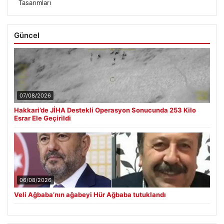
Tasarımları
Güncel
07/08/2026
Hakkari’de JİHA Destekli Operasyon Sonucunda 253 Kilo
Esrar Ele Geçirildi
06/08/2026
Veli Ağbaba’nın ağabeyi Hür Ağbaba tutuklandı