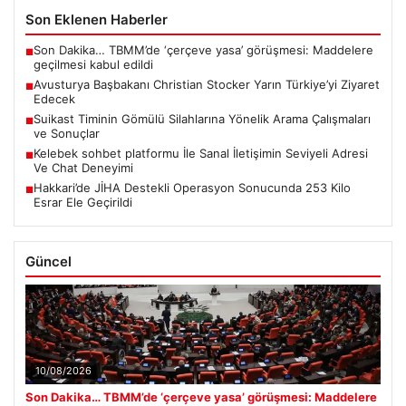
Son Eklenen Haberler
Son Dakika… TBMM’de ‘çerçeve yasa’ görüşmesi: Maddelere
■
geçilmesi kabul edildi
Avusturya Başbakanı Christian Stocker Yarın Türkiye’yi Ziyaret
■
Edecek
Suikast Timinin Gömülü Silahlarına Yönelik Arama Çalışmaları
■
ve Sonuçlar
Kelebek sohbet platformu İle Sanal İletişimin Seviyeli Adresi
■
Ve Chat Deneyimi
Hakkari’de JİHA Destekli Operasyon Sonucunda 253 Kilo
■
Esrar Ele Geçirildi
Güncel
10/08/2026
Son Dakika… TBMM’de ‘çerçeve yasa’ görüşmesi: Maddelere