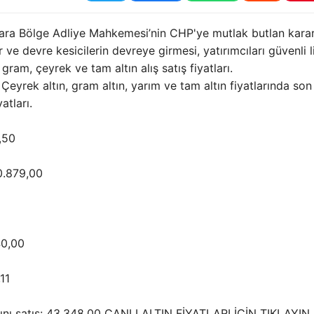
nkara Bölge Adliye Mahkemesi’nin CHP'ye mutlak butlan karar
ve devre kesicilerin devreye girmesi, yatırımcıları güvenli 
 gram, çeyrek ve tam altın alış satış fiyatları.
? Çeyrek altın, gram altın, yarım ve tam altın fiyatlarında so
atları.
,50
10.879,00
40,00
11
ltını satış: 43.348,00 CANLI ALTIN FİYATLARI İÇİN TIKLAYIN