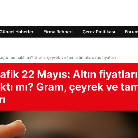
Güncel Haberler
Firma Rehberi
Çerez Politikası
Foru
 düştü mü, çıktı mı? Gram, çeyrek ve tam altın alış satış fiyatları
rafik 22 Mayıs: Altın fiyatları
ıktı mı? Gram, çeyrek ve ta
rı