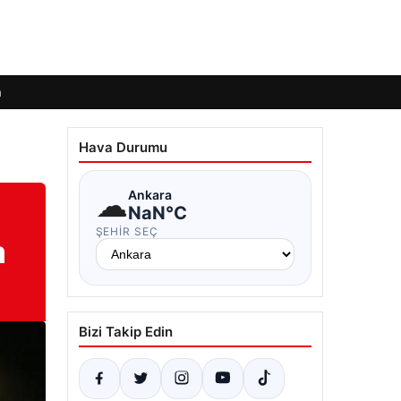
m
Hava Durumu
☁
Ankara
NaN°C
ŞEHIR SEÇ
m
Bizi Takip Edin