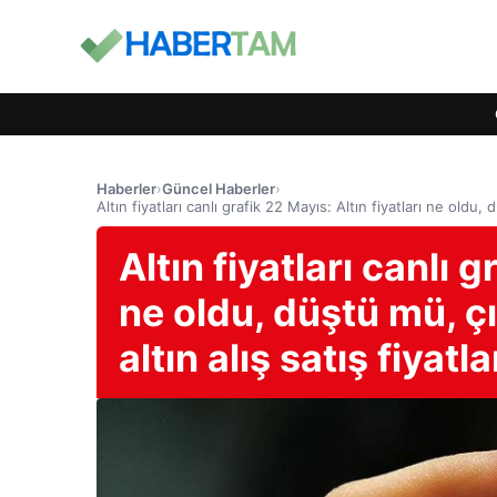
Haberler
›
Güncel Haberler
›
Altın fiyatları canlı grafik 22 Mayıs: Altın fiyatları ne oldu,
Altın fiyatları canlı g
ne oldu, düştü mü, ç
altın alış satış fiyatla