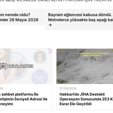
em nerede oldu?
Bayram eğlencesi kabusa döndü.
remler 26 Mayıs 2026
Metrelerce yüksekte baş aşağı kal
→
26
07/08/2026
 sohbet platformu İle
Hakkari’de JİHA Destekli
etişimin Seviyeli Adresi Ve
Operasyon Sonucunda 253 K
eneyimi
Esrar Ele Geçirildi