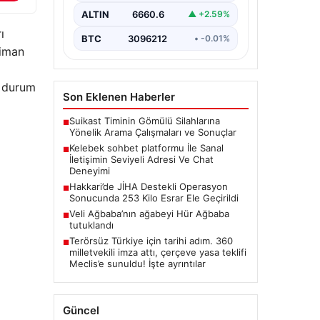
İnternet çağında insanların kaliteli
bir tarzda irtibat oluşturması
ALTIN
6660.6
▲ +2.59%
büyük bir değer ifade etmektedir.
ı
Halen…
BTC
3096212
• -0.01%
liman
n durum
Son Eklenen Haberler
Suikast Timinin Gömülü Silahlarına
■
Yönelik Arama Çalışmaları ve Sonuçlar
Kelebek sohbet platformu İle Sanal
■
İletişimin Seviyeli Adresi Ve Chat
Deneyimi
Hakkari’de JİHA Destekli Operasyon
■
Sonucunda 253 Kilo Esrar Ele Geçirildi
Veli Ağbaba’nın ağabeyi Hür Ağbaba
■
tutuklandı
Terörsüz Türkiye için tarihi adım. 360
■
milletvekili imza attı, çerçeve yasa teklifi
Meclis’e sunuldu! İşte ayrıntılar
Güncel